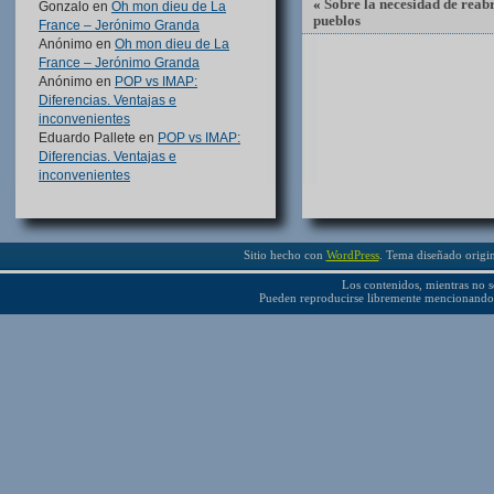
«
Sobre la necesidad de reabr
Gonzalo
en
Oh mon dieu de La
pueblos
France – Jerónimo Granda
Anónimo
en
Oh mon dieu de La
France – Jerónimo Granda
Anónimo
en
POP vs IMAP:
Diferencias. Ventajas e
inconvenientes
Eduardo Pallete
en
POP vs IMAP:
Diferencias. Ventajas e
inconvenientes
Sitio hecho con
WordPress
. Tema diseñado origi
Los contenidos, mientras no se
Pueden reproducirse libremente mencionando 