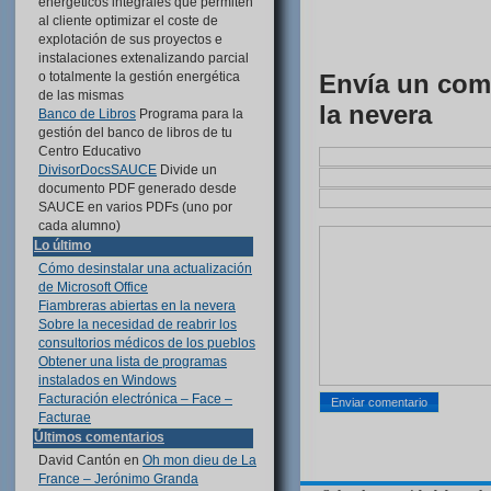
energéticos integrales que permiten
al cliente optimizar el coste de
explotación de sus proyectos e
instalaciones extenalizando parcial
Envía un come
o totalmente la gestión energética
de las mismas
la nevera
Banco de Libros
Programa para la
gestión del banco de libros de tu
Centro Educativo
DivisorDocsSAUCE
Divide un
documento PDF generado desde
SAUCE en varios PDFs (uno por
cada alumno)
Lo último
Cómo desinstalar una actualización
de Microsoft Office
Fiambreras abiertas en la nevera
Sobre la necesidad de reabrir los
consultorios médicos de los pueblos
Obtener una lista de programas
instalados en Windows
Facturación electrónica – Face –
Facturae
Últimos comentarios
David Cantón
en
Oh mon dieu de La
France – Jerónimo Granda