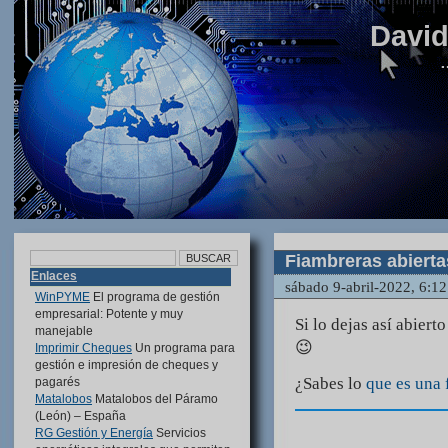
Davi
…
Fiambreras abierta
Enlaces
sábado 9-abril-2022, 6:1
WinPYME
El programa de gestión
empresarial: Potente y muy
Si lo dejas así abiert
manejable
😉
Imprimir Cheques
Un programa para
gestión e impresión de cheques y
¿Sabes lo
que es una 
pagarés
Matalobos
Matalobos del Páramo
(León) – España
RG Gestión y Energía
Servicios