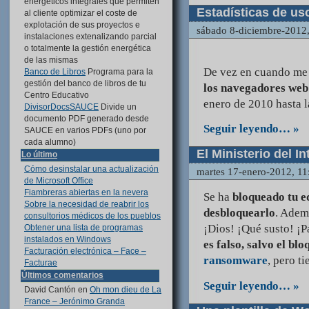
energéticos integrales que permiten
Estadísticas de u
al cliente optimizar el coste de
explotación de sus proyectos e
sábado 8-diciembre-2012
instalaciones extenalizando parcial
o totalmente la gestión energética
de las mismas
De vez en cuando me 
Banco de Libros
Programa para la
gestión del banco de libros de tu
los navegadores web
Centro Educativo
enero de 2010 hasta l
DivisorDocsSAUCE
Divide un
documento PDF generado desde
Seguir leyendo… »
SAUCE en varios PDFs (uno por
cada alumno)
El Ministerio del 
Lo último
Cómo desinstalar una actualización
martes 17-enero-2012, 11
de Microsoft Office
Fiambreras abiertas en la nevera
Se ha
bloqueado tu e
Sobre la necesidad de reabrir los
desbloquearlo
. Adem
consultorios médicos de los pueblos
¡Dios! ¡Qué susto! ¡P
Obtener una lista de programas
instalados en Windows
es falso, salvo el bl
Facturación electrónica – Face –
ransomware
, pero t
Facturae
Últimos comentarios
Seguir leyendo… »
David Cantón
en
Oh mon dieu de La
France – Jerónimo Granda