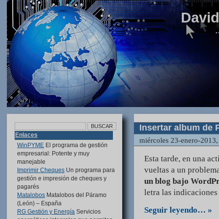
Davi
…
Insertar album de
Enlaces
miércoles 23-enero-2013,
WinPYME
El programa de gestión
empresarial: Potente y muy
Esta tarde, en una ac
manejable
vueltas a un problema
Imprimir Cheques
Un programa para
gestión e impresión de cheques y
un blog bajo WordPr
pagarés
letra las indicacione
Matalobos
Matalobos del Páramo
(León) – España
Seguir leyendo… »
RG Gestión y Energía
Servicios