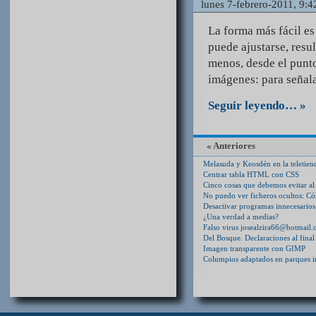
lunes 7-febrero-2011, 9:4
La forma más fácil e
puede ajustarse, resu
menos, desde el punto
imágenes: para señala
Seguir leyendo… »
« Anteriores
Melasuda y Keosdén en la teletien
Centrar tabla HTML con CSS
Cinco cosas que debemos evitar a
No puedo ver ficheros ocultos: Có
Desactivar programas innecesarios
¿Una verdad a medias?
Falso virus josealzira66@hotmail
Del Bosque. Declaraciones al fina
Imagen transparente con GIMP
Columpios adaptados en parques in