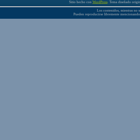
Sitio hecho con
WordPress
. Tema diseñado origi
Los contenidos, mientras no se
Pueden reproducirse libremente mencionando 