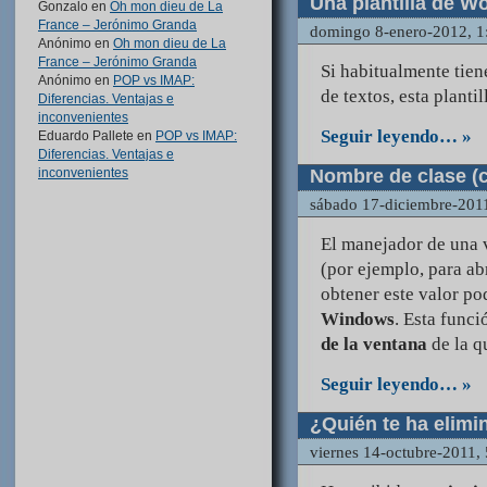
Una plantilla de W
Gonzalo
en
Oh mon dieu de La
France – Jerónimo Granda
domingo 8-enero-2012, 1
Anónimo
en
Oh mon dieu de La
France – Jerónimo Granda
Si habitualmente tien
Anónimo
en
POP vs IMAP:
de textos, esta plantil
Diferencias. Ventajas e
inconvenientes
Seguir leyendo… »
Eduardo Pallete
en
POP vs IMAP:
Diferencias. Ventajas e
Nombre de clase (c
inconvenientes
sábado 17-diciembre-201
El manejador de una 
(por ejemplo, para ab
obtener este valor po
Windows
. Esta func
de la ventana
de la q
Seguir leyendo… »
¿Quién te ha elim
viernes 14-octubre-2011,