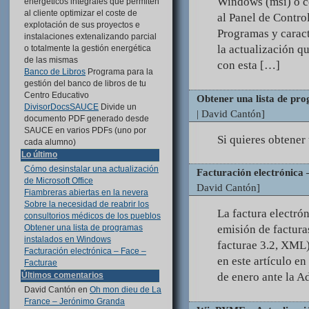
Windows (msi) o c
energéticos integrales que permiten
al cliente optimizar el coste de
al Panel de Contro
explotación de sus proyectos e
Programas y caract
instalaciones extenalizando parcial
la actualización q
o totalmente la gestión energética
de las mismas
con esta […]
Banco de Libros
Programa para la
gestión del banco de libros de tu
Centro Educativo
Obtener una lista de pr
DivisorDocsSAUCE
Divide un
| David Cantón]
documento PDF generado desde
SAUCE en varios PDFs (uno por
Si quieres obtener 
cada alumno)
Lo último
Cómo desinstalar una actualización
Facturación electrónica 
de Microsoft Office
David Cantón]
Fiambreras abiertas en la nevera
Sobre la necesidad de reabrir los
La factura electr
consultorios médicos de los pueblos
emisión de factura
Obtener una lista de programas
instalados en Windows
facturae 3.2, XML
Facturación electrónica – Face –
en este artículo en
Facturae
de enero ante la A
Últimos comentarios
David Cantón
en
Oh mon dieu de La
France – Jerónimo Granda