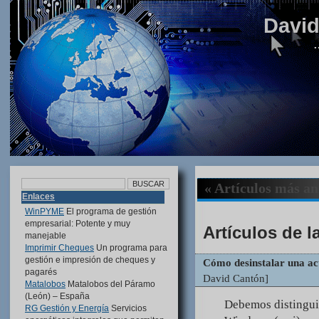
Davi
…
« Artículos más an
Enlaces
WinPYME
El programa de gestión
empresarial: Potente y muy
Artículos de l
manejable
Imprimir Cheques
Un programa para
gestión e impresión de cheques y
Cómo desinstalar una act
pagarés
David Cantón]
Matalobos
Matalobos del Páramo
(León) – España
Debemos distinguir
RG Gestión y Energía
Servicios