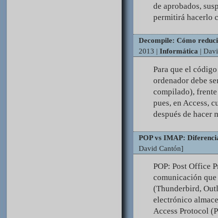
de aprobados, suspe
permitirá hacerlo 
Decompile: Cómo reducir
2013 |
Informática
| Dav
Para que el código
ordenador debe ser
compilado), frente
pues, en Access, c
después de hacer m
POP vs IMAP: Diferencia
David Cantón]
POP: Post Office P
comunicación que s
(Thunderbird, Outl
electrónico almac
Access Protocol (P